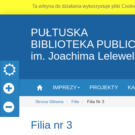
Ta witryna do działania wykorzystuje pliki Cooki
PUŁTUSKA
BIBLIOTEKA PUBLI
im. Joachima Lelewe
IMPREZY
PROJEKTY
KA
Strona Główna
Filie
Filia Nr 3
Filia nr 3