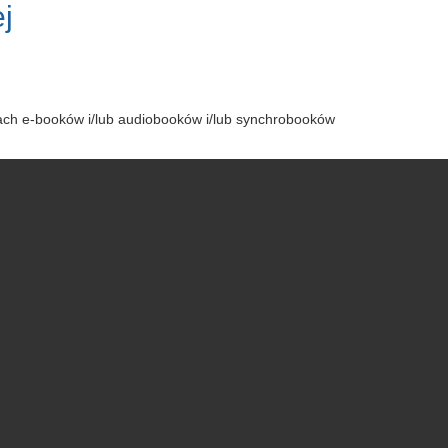
j
tach e-booków i/lub audiobooków i/lub synchrobooków