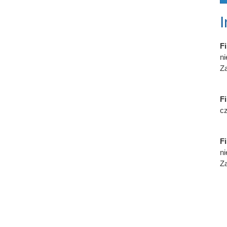
Fi
n
Za
Fi
cz
Fi
n
Za