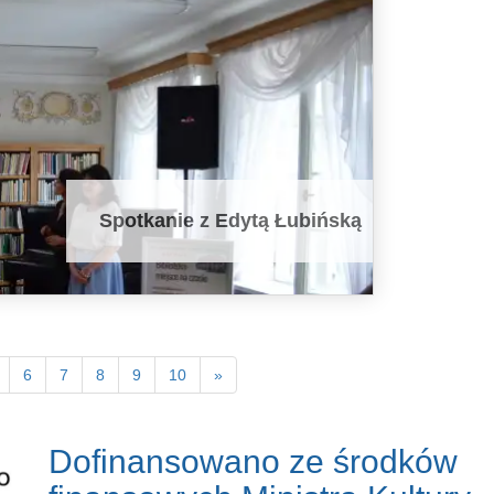
Spotkanie z Edytą Łubińską
6
7
8
9
10
»
Dofinansowano ze środków