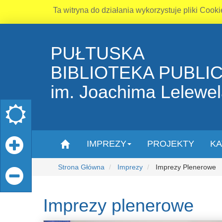
Ta witryna do działania wykorzystuje pliki Cooki
PUŁTUSKA
BIBLIOTEKA PUBLI
im. Joachima Lelewe
IMPREZY
PROJEKTY
KA
Strona Główna
Imprezy
Imprezy Plenerowe
Imprezy plenerowe