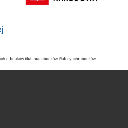
j
tach e-booków i/lub audiobooków i/lub synchrobooków