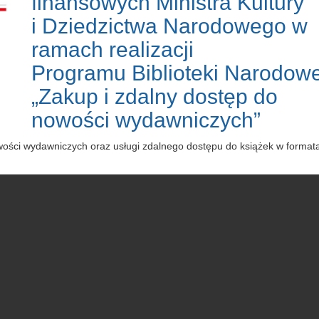
finansowych Ministra Kultury
i Dziedzictwa Narodowego w
ramach realizacji
Programu Biblioteki Narodowe
„Zakup i zdalny dostęp do
nowości wydawniczych”
owości wydawniczych oraz usługi zdalnego dostępu do książek w forma