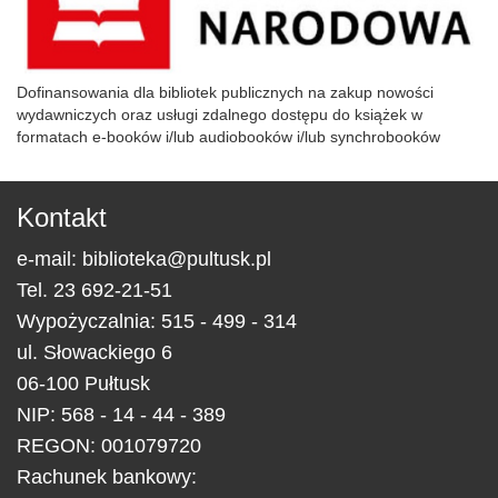
Dofinansowania dla bibliotek publicznych na zakup nowości
wydawniczych oraz usługi zdalnego dostępu do książek w
formatach e-booków i/lub audiobooków i/lub synchrobooków
Kontakt
e-mail:
biblioteka@pultusk.pl
Tel.
23 692-21-51
Wypożyczalnia: 515 - 499 - 314
ul.
Słowackiego 6
06-100
Pułtusk
NIP: 568 - 14 - 44 - 389
REGON: 001079720
Rachunek bankowy: