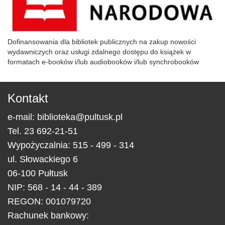
Dofinansowania dla bibliotek publicznych na zakup nowości
wydawniczych oraz usługi zdalnego dostępu do książek w
formatach e-booków i/lub audiobooków i/lub synchrobooków
Kontakt
e-mail:
biblioteka@pultusk.pl
Tel.
23 692-21-51
Wypożyczalnia: 515 - 499 - 314
ul.
Słowackiego 6
06-100
Pułtusk
NIP: 568 - 14 - 44 - 389
REGON: 001079720
Rachunek bankowy: