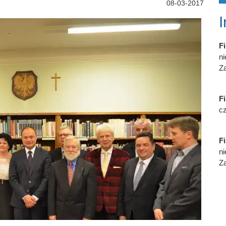
08-03-2017
Fi
n
Za
Fi
cz
Fi
n
Za