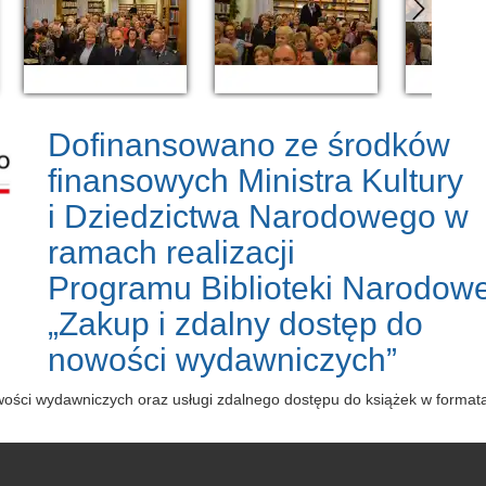
Dofinansowano ze środków
finansowych Ministra Kultury
i Dziedzictwa Narodowego w
ramach realizacji
Programu Biblioteki Narodowe
„Zakup i zdalny dostęp do
nowości wydawniczych”
owości wydawniczych oraz usługi zdalnego dostępu do książek w forma