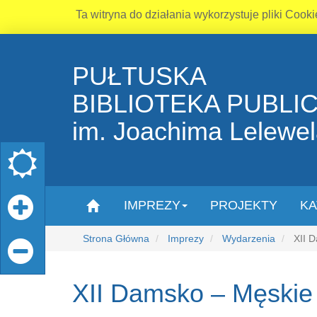
Ta witryna do działania wykorzystuje pliki Cooki
PUŁTUSKA
BIBLIOTEKA PUBLI
im. Joachima Lelewe
IMPREZY
PROJEKTY
KA
Strona Główna
Imprezy
Wydarzenia
XII D
XII Damsko – Męskie