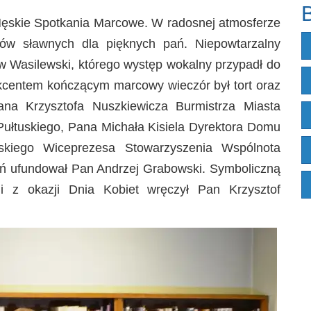
B
Męskie Spotkania Marcowe. W radosnej atmosferze
anów sławnych dla pięknych pań. Niepowtarzalny
aw Wasilewski, którego występ wokalny przypadł do
kcentem kończącym marcowy wieczór był tort oraz
a Krzysztofa Nuszkiewicza Burmistrza Miasta
Pułtuskiego, Pana Michała Kisiela Dyrektora Domu
skiego Wiceprezesa Stowarzyszenia Wspólnota
ań ufundował Pan Andrzej Grabowski. Symboliczną
i z okazji Dnia Kobiet wręczył Pan Krzysztof