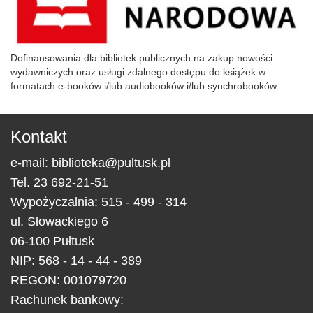
Dofinansowania dla bibliotek publicznych na zakup nowości
wydawniczych oraz usługi zdalnego dostępu do książek w
formatach e-booków i/lub audiobooków i/lub synchrobooków
Kontakt
e-mail:
biblioteka@pultusk.pl
Tel.
23 692-21-51
Wypożyczalnia: 515 - 499 - 314
ul.
Słowackiego 6
06-100
Pułtusk
NIP: 568 - 14 - 44 - 389
REGON: 001079720
Rachunek bankowy: