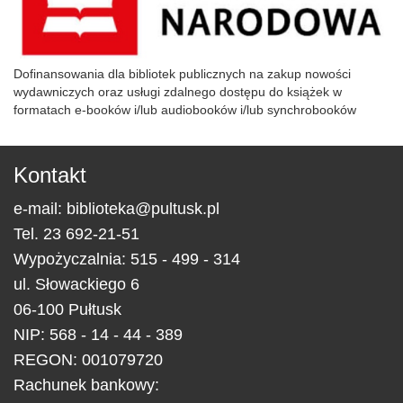
Dofinansowania dla bibliotek publicznych na zakup nowości
wydawniczych oraz usługi zdalnego dostępu do książek w
formatach e-booków i/lub audiobooków i/lub synchrobooków
Kontakt
e-mail:
biblioteka@pultusk.pl
Tel.
23 692-21-51
Wypożyczalnia: 515 - 499 - 314
ul.
Słowackiego 6
06-100
Pułtusk
NIP: 568 - 14 - 44 - 389
REGON: 001079720
Rachunek bankowy: