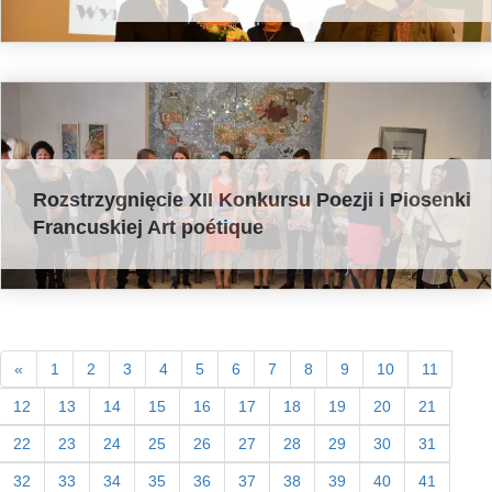
Rozstrzygnięcie XII Konkursu Poezji i Piosenki
Francuskiej Art poétique
«
1
2
3
4
5
6
7
8
9
10
11
12
13
14
15
16
17
18
19
20
21
22
23
24
25
26
27
28
29
30
31
32
33
34
35
36
37
38
39
40
41