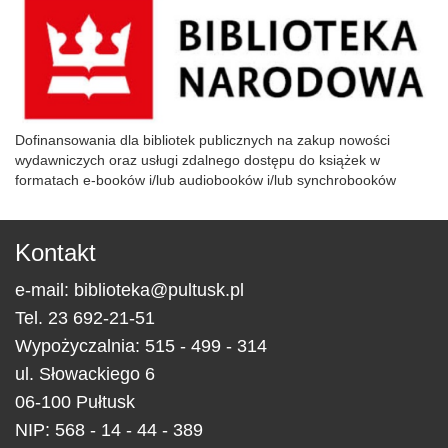
Dofinansowania dla bibliotek publicznych na zakup nowości
wydawniczych oraz usługi zdalnego dostępu do książek w
formatach e-booków i/lub audiobooków i/lub synchrobooków
Kontakt
e-mail:
biblioteka@pultusk.pl
Tel.
23 692-21-51
Wypożyczalnia: 515 - 499 - 314
ul.
Słowackiego 6
06-100
Pułtusk
NIP: 568 - 14 - 44 - 389