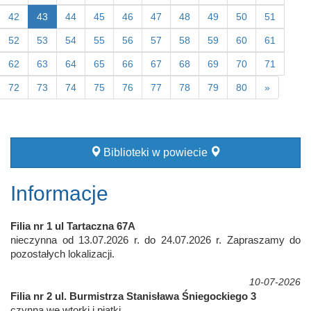
42
43
44
45
46
47
48
49
50
51
52
53
54
55
56
57
58
59
60
61
62
63
64
65
66
67
68
69
70
71
72
73
74
75
76
77
78
79
80
»
Biblioteki w powiecie
Informacje
Filia nr 1 ul Tartaczna 67A
nieczynna od 13.07.2026 r. do 24.07.2026 r. Zapraszamy do
pozostałych lokalizacji.
10-07-2026
Filia nr 2 ul. Burmistrza Stanisława Śniegockiego 3
czynna we wtorki i piątki.