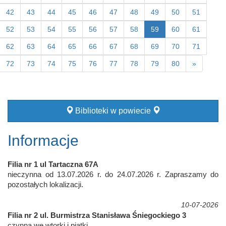
42
43
44
45
46
47
48
49
50
51
52
53
54
55
56
57
58
59
60
61
62
63
64
65
66
67
68
69
70
71
72
73
74
75
76
77
78
79
80
»
Biblioteki w powiecie
Informacje
Filia nr 1 ul Tartaczna 67A
nieczynna od 13.07.2026 r. do 24.07.2026 r. Zapraszamy do
pozostałych lokalizacji.
10-07-2026
Filia nr 2 ul. Burmistrza Stanisława Śniegockiego 3
czynna we wtorki i piątki.