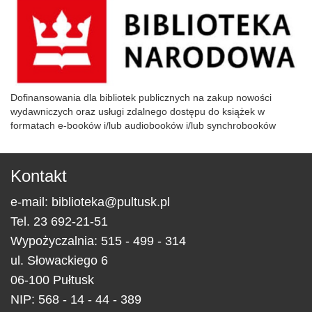
Dofinansowania dla bibliotek publicznych na zakup nowości
wydawniczych oraz usługi zdalnego dostępu do książek w
formatach e-booków i/lub audiobooków i/lub synchrobooków
Kontakt
e-mail:
biblioteka@pultusk.pl
Tel.
23 692-21-51
Wypożyczalnia: 515 - 499 - 314
ul.
Słowackiego 6
06-100
Pułtusk
NIP: 568 - 14 - 44 - 389