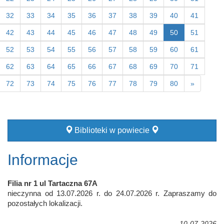
32
33
34
35
36
37
38
39
40
41
42
43
44
45
46
47
48
49
50
51
52
53
54
55
56
57
58
59
60
61
62
63
64
65
66
67
68
69
70
71
72
73
74
75
76
77
78
79
80
»
Biblioteki w powiecie
Informacje
Filia nr 1 ul Tartaczna 67A
nieczynna od 13.07.2026 r. do 24.07.2026 r. Zapraszamy do
pozostałych lokalizacji.
10-07-2026