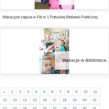
Wakacyjne zajęcia w Filii nr 1 Pułtuskiej Biblioteki Publicznej
Wakacje w Bibliotece
«
1
2
3
4
5
6
7
8
9
10
11
12
13
14
15
16
17
18
19
20
21
22
23
24
25
26
27
28
29
30
31