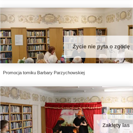
Życie nie pyta o zgodę
Promocja tomiku Barbary Parzychowskiej
Zaklęty las