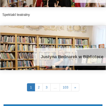
Spektakl teatralny
Justyna Bednarek w Bibliotece
1
2
3
…
103
»