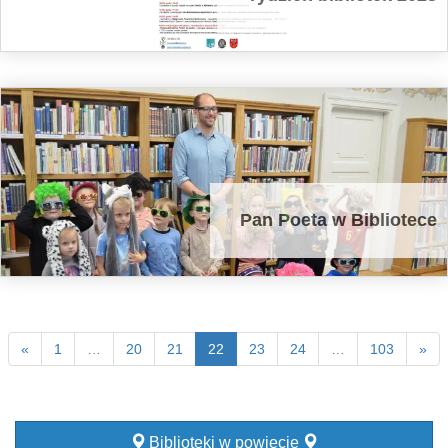
Pan Poeta w Bibliotece
«
1
…
20
21
22
23
24
…
103
»
Biblioteki w powiecie