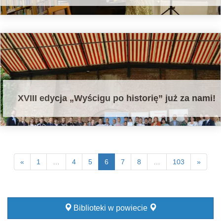
XVIII edycja „Wyścigu po historię” już za nami!
«
1
…
4
5
6
7
8
…
103
»
Biblioteki w powiecie